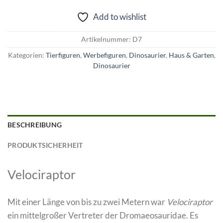
Add to wishlist
Artikelnummer:
D7
Kategorien:
Tierfiguren
,
Werbefiguren
,
Dinosaurier
,
Haus & Garten
,
Dinosaurier
BESCHREIBUNG
PRODUKTSICHERHEIT
Velociraptor
Mit einer Länge von bis zu zwei Metern war
Velociraptor
ein mittelgroßer Vertreter der Dromaeosauridae. Es