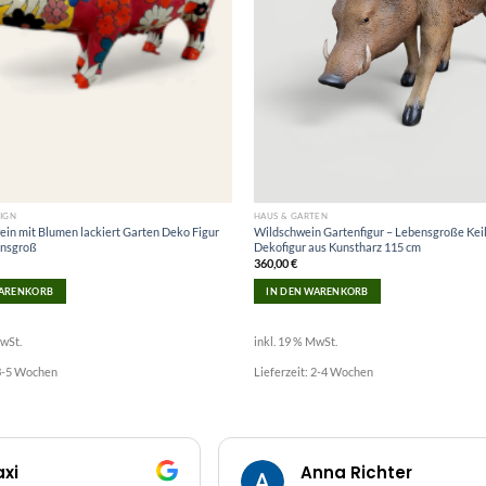
IGN
HAUS & GARTEN
in mit Blumen lackiert Garten Deko Figur
Wildschwein Gartenfigur – Lebensgroße Kei
ensgroß
Dekofigur aus Kunstharz 115 cm
360,00
€
WARENKORB
IN DEN WARENKORB
MwSt.
inkl. 19 % MwSt.
3-5 Wochen
Lieferzeit:
2-4 Wochen
axi
Anna Richter