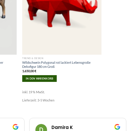
TREND & DESIGN
ler
Wildschwein Polygonal rot lackiert Lebensgroße
Dekofigur 180 cm Groß
1.650,00
€
IN DEN WARENKORB
inkl. 19 % MwSt.
Lieferzeit:
3-5 Wochen
Damira K