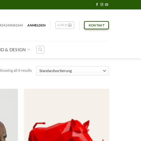
0,00
€
924249080244
ANMELDEN
KONTAKT
D & DESIGN
Showing all 4 results
Add to
Add to
wishlist
wishlist