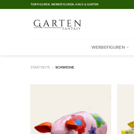
Skip
TIERFIGUREN, WERBEFIGUREN, HAUS & GARTEN
to
content
WERBEFIGUREN
STARTSEITE
»
SCHWEINE
Add to
wishlist