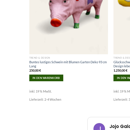
TREND & DESIGN
TREND & DES
Buntes lustiges Schwein mit Blumen Garten Deko 93 cm
Glücksschwe
Lang
Design leb
250,00
€
1.250,00
€
IN DEN WARENKORB
IN DEN 
inkl. 19 % MwSt.
inkl. 19 % 
Lieferzeit:
2-4 Wochen
Lieferzeit:
Jojo Gal