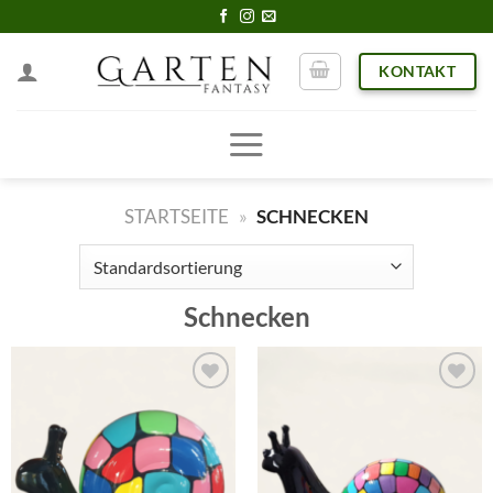
Skip
to
KONTAKT
content
STARTSEITE
»
SCHNECKEN
Schnecken
Add to
Add to
wishlist
wishlist