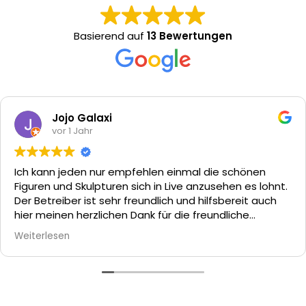
Basierend auf
13 Bewertungen
Jojo Galaxi
vor 1 Jahr
Ich kann jeden nur empfehlen einmal die schönen
Figuren und Skulpturen sich in Live anzusehen es lohnt.
Der Betreiber ist sehr freundlich und hilfsbereit auch
hier meinen herzlichen Dank für die freundliche
Beratung.
Weiterlesen
Ich bin mit mehr aus dem Geschäft als ich eigentlich
wollte aber den Figuren konnte ich nicht widerstehen.
Hier sind 5 Sterne angebracht und bei Bedarf fahre ich
wieder hin.