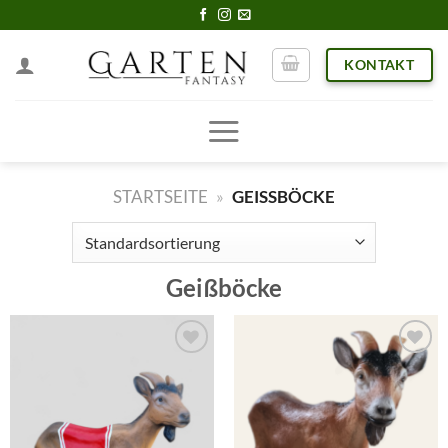
Skip
to
KONTAKT
content
STARTSEITE
»
GEISSBÖCKE
Geißböcke
Add to
Add to
wishlist
wishlist