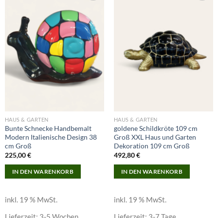
Add to
Add to
wishlist
wishlist
HAUS & GARTEN
HAUS & GARTEN
Bunte Schnecke Handbemalt
goldene Schildkröte 109 cm
Modern Italienische Design 38
Groß XXL Haus und Garten
cm Groß
Dekoration 109 cm Groß
225,00
€
492,80
€
IN DEN WARENKORB
IN DEN WARENKORB
inkl. 19 % MwSt.
inkl. 19 % MwSt.
Lieferzeit:
3-5 Wochen
Lieferzeit:
3-7 Tage