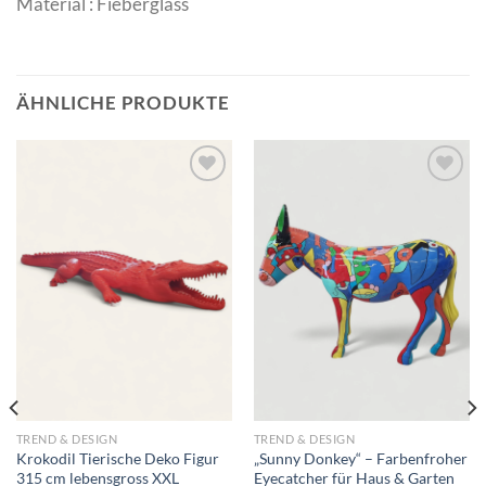
Material : Fieberglass
ÄHNLICHE PRODUKTE
Add to
Add to
wishlist
wishlist
TREND & DESIGN
TREND & DESIGN
Krokodil Tierische Deko Figur
„Sunny Donkey“ – Farbenfroher
315 cm lebensgross XXL
Eyecatcher für Haus & Garten