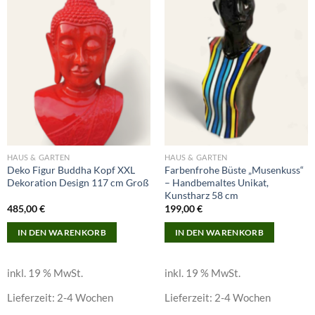
Add to
Add to
wishlist
wishlist
HAUS & GARTEN
HAUS & GARTEN
Deko Figur Buddha Kopf XXL
Farbenfrohe Büste „Musenkuss“
Dekoration Design 117 cm Groß
– Handbemaltes Unikat,
Kunstharz 58 cm
485,00
€
199,00
€
IN DEN WARENKORB
IN DEN WARENKORB
inkl. 19 % MwSt.
inkl. 19 % MwSt.
Lieferzeit:
2-4 Wochen
Lieferzeit:
2-4 Wochen