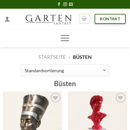
Skip
to
KONTAKT
content
STARTSEITE
»
BÜSTEN
Büsten
Add to
Add to
wishlist
wishlist