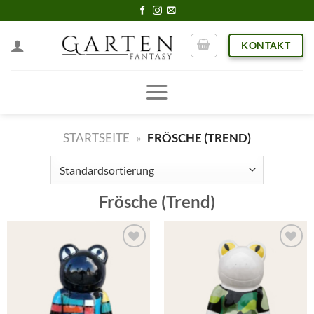
Skip
to
KONTAKT
content
STARTSEITE
»
FRÖSCHE (TREND)
Frösche (Trend)
Add to
Add to
wishlist
wishlist