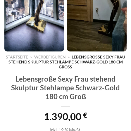
STARTSEITE
»
WERBEFIGUREN
»
LEBENSGROSSE SEXY FRAU S
TEHEND SKULPTUR STEHLAMPE SCHWARZ-GOLD 180 CM G
ROSS
Lebensgroße Sexy Frau stehend
Skulptur Stehlampe Schwarz-Gold
180 cm Groß
1.390,00
€
inkl. 19 % MwSt.