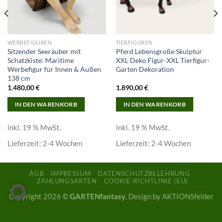
WERBEFIGUREN
TIERFIGUREN
Sitzender Seeräuber mit
Pferd Lebensgroße Skulptur
Schatzkiste: Maritime
XXL Deko Figur-XXL Tierfigur-
Werbefigur für Innen & Außen
Garten Dekoration
138 cm
1.480,00
€
1.890,00
€
IN DEN WARENKORB
IN DEN WARENKORB
inkl. 19 % MwSt.
inkl. 19 % MwSt.
Lieferzeit:
2-4 Wochen
Lieferzeit:
2-4 Wochen
AGB
IMPRESSUM
DATENSCHUTZBELEHRUNG
ZAHLUNGSARTEN
COOKIE-RICHTLINIE (EU)
Copyright 2026 ©
GARTENfantasy
, Design by AKTIONSfelder
663055.64c1f280b87dda1b265c65fd1e5c9b16