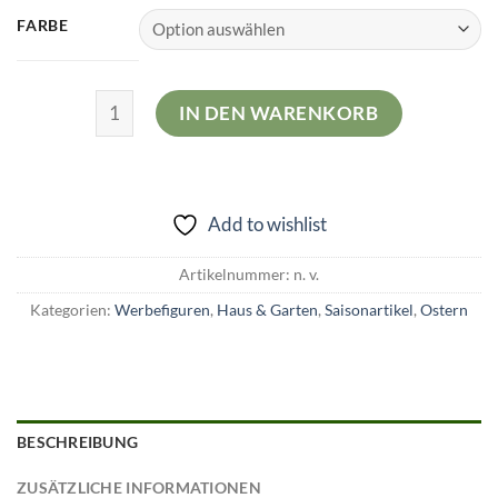
FARBE
Osterei Große XL Ei Haus und Garten Dekoration 52
IN DEN WARENKORB
Add to wishlist
Artikelnummer:
n. v.
Kategorien:
Werbefiguren
,
Haus & Garten
,
Saisonartikel
,
Ostern
BESCHREIBUNG
ZUSÄTZLICHE INFORMATIONEN