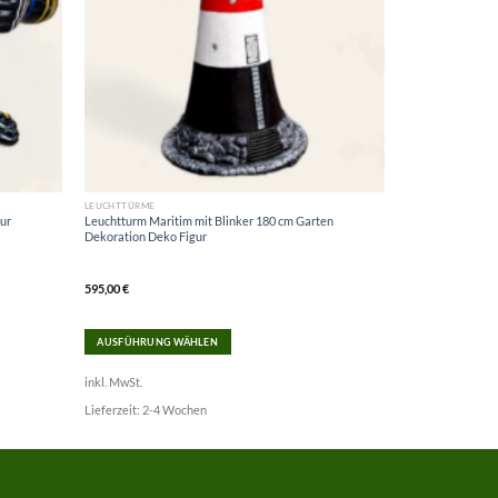
LEUCHTTÜRME
tur
Leuchtturm Maritim mit Blinker 180 cm Garten
Dekoration Deko Figur
595,00
€
AUSFÜHRUNG WÄHLEN
Dieses
inkl. MwSt.
Produkt
weist
Lieferzeit:
2-4 Wochen
mehrere
Varianten
auf.
Die
Optionen