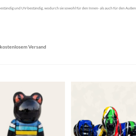
eständig und UV-beständig, wodurch sie sowohl für den Innen- als auch für den Außenb
n kostenlosem Versand
Add to
wishlist