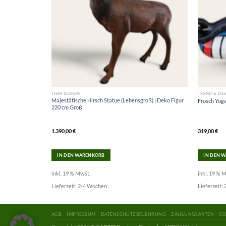
TIERFIGUREN
TREND & DE
Majestätische Hirsch Statue (Lebensgroß) | Deko Figur
gur H 160 cm
Frosch Yoga
220 cm Groß
1.390,00
€
319,00
€
IN DEN WARENKORB
IN DEN 
inkl. 19 % MwSt.
inkl. 19 % 
Lieferzeit:
2-4 Wochen
Lieferzeit:
AGB
IMPRESSUM
DATENSCHUTZBELEHRUNG
ZAHLUNGSARTEN
CO