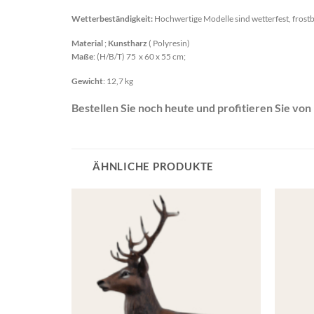
Wetterbeständigkeit:
Hochwertige Modelle sind wetterfest, frostb
Material
;
Kunstharz
( Polyresin)
Maße
: (H/B/T) 75 x 60 x 55 cm;
Gewicht
: 12,7 kg
Bestellen Sie noch heute und profitieren Sie vo
ÄHNLICHE PRODUKTE
Add to
Add to
wishlist
wishlist