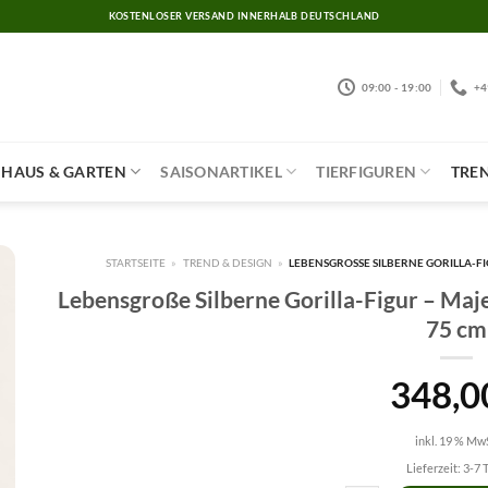
KOSTENLOSER VERSAND INNERHALB DEUTSCHLAND
09:00 - 19:00
+4
HAUS & GARTEN
SAISONARTIKEL
TIERFIGUREN
TREN
STARTSEITE
»
TREND & DESIGN
»
LEBENSGROSSE SILBERNE GORILLA-FI
Lebensgroße Silberne Gorilla-Figur – Maje
75 cm
348,0
inkl. 19 % MwS
Lieferzeit:
3-7 