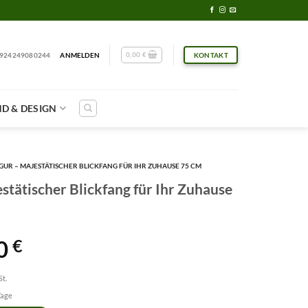
0,00
€
924249080244
ANMELDEN
KONTAKT
D & DESIGN
GUR – MAJESTÄTISCHER BLICKFANG FÜR IHR ZUHAUSE 75 CM
stätischer Blickfang für Ihr Zuhause
0
€
t.
Tage