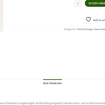
Lebensgroße Silberne Goril
IN DEN W
Add to wis
Kategorien:
Trend & Design
,
Haus & Ga
BESCHREIBUNG
das in verschiedenen Umgebungen als Blickfang eingesetzt werden kann, wie im Wohnzim