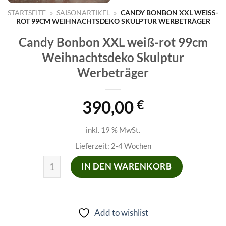
STARTSEITE
»
SAISONARTIKEL
»
CANDY BONBON XXL WEISS-R
OT 99CM WEIHNACHTSDEKO SKULPTUR WERBETRÄGER
Candy Bonbon XXL weiß-rot 99cm
Weihnachtsdeko Skulptur
Werbeträger
390,00
€
inkl. 19 % MwSt.
Lieferzeit:
2-4 Wochen
Candy Bonbon XXL weiß-rot 99cm Weihnachtsdeko 
IN DEN WARENKORB
Add to wishlist